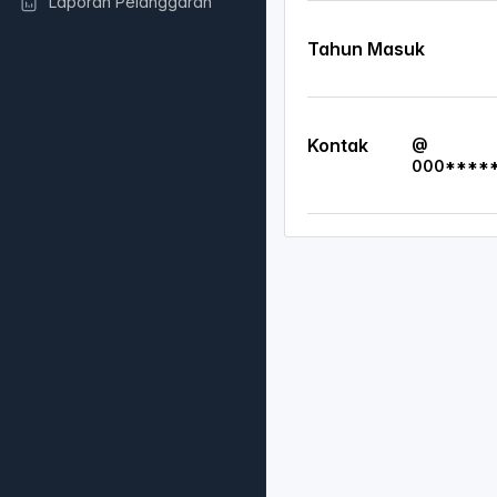
Laporan Pelanggaran
Tahun Masuk
Kontak
@
000****