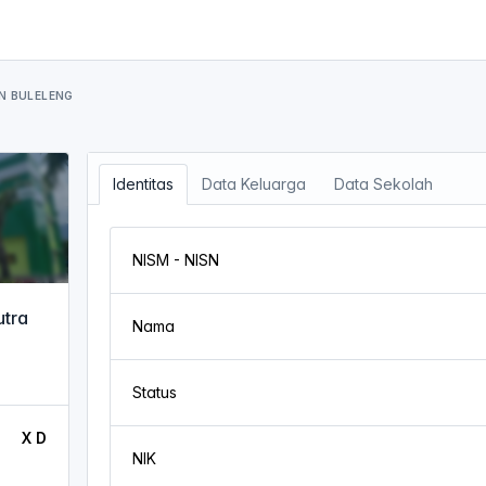
N BULELENG
Identitas
Data Keluarga
Data Sekolah
NISM - NISN
utra
Nama
Status
X D
NIK