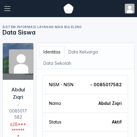
SISTEM INFORMASI LAYANAN MAN BULELENG
Data Siswa
Identitas
Data Keluarga
Data Sekolah
NISM - NISN
- 0085017582
Abdul
Ziqri
Nama
Abdul Ziqri
-
0085017
582
Status
Aktif
628***
******
*