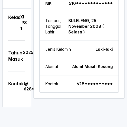
NIK
510*************
Kelas
XI
Tempat,
BULELENG, 25
IPS
Tanggal
November 2008 (
1
Lahir
Selasa )
Jenis Kelamin
Laki-laki
Tahun
2025
Masuk
Alamat
Alamt Masih Kosong
Kontak
@
Kontak
628**********
628**********