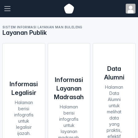
SISTEM INFORMASI LAYANAN MAN BULELENG
Layanan Publik
Data
Alumni
Informasi
Informasi
Halaman
Layanan
Legalisir
Data
Madrasah
Alumni
Halaman
untuk
Halaman
berisi
melihat
berisi
infografis
data
infografis
untuk
yang
untuk
legalisir
praktis,
layanan
ijazah.
efektif
madrasah.