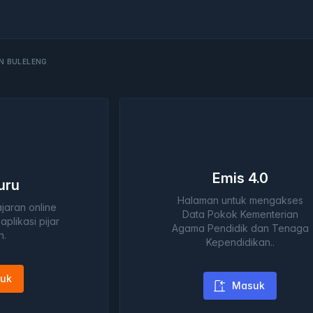
N BULELENG
Emis 4.0
Guru
Halaman untuk mengakses
aran online
Data Pokok Kementerian
aplikasi pijar
Agama Pendidik dan Tenaga
h.
Kependidikan..
uk
Masuk